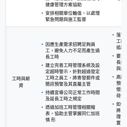
健康管理方案協助
安排相關單位輪值，以處理
緊急問題與施工監督
落實
工時
因應生產需求招聘足夠員
追蹤
工，避免人力不足而產生過
要求
長工時
長問
建立完善工時管理系統及設
與解
定超時警示，針對超過發定
高階
工時之員工，將寄發郵件或
工時與薪
預警
簡訊預警及其直屬主管
資
懷措
持續宣導公司正常工作時間
荷分
及延長工時之規定
如仍
透過加班工時管理相關報
將呈
表，協助主管掌握同仁加班
理，
情 形
置，