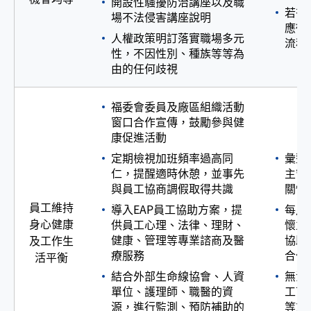
開設性騷擾防治講座以及職
若有
場不法侵害講座說明
應徵
人權政策明訂落實職場多元
流程
性，不因性別、種族等等為
由的任何歧視
福委會委員及廠區組織活動
窗口合作宣傳，鼓勵參與健
康促進活動
定期檢視加班頻率過高同
彙整
仁，提醒適時休憩，並事先
主管
與員工協商調假取得共識
關懷
員工維持
導入EAP員工協助方案，提
每月
身心健康
供員工心理、法律、理財、
懷並
健康、管理等專業諮商及醫
協助與
及工作生
療服務
合作)
活平衡
結合外部生命線協會、人資
無法
單位、護理師、職醫的資
工可
源，進行監測、預防補助的
等方