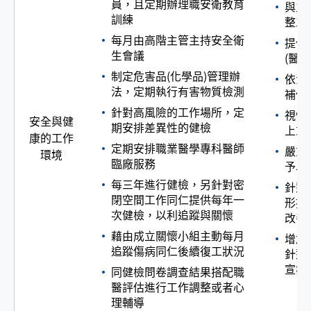
員，且定期辦理職安衛教育
與主
訓練
整工
每月由高階主管主持安全衛
提供
生會議
(醫務
制定危害品(化學品)管理辦
依法
法，定期執行有害物質檢測
補償
針對高風險的工作場所，定
視情
安全與健
期安排差異性的健檢
上或
康的工作
定期安排職業醫學專科醫師
嚴重
環境
臨廠服務
予以
每三年進行健檢，另針對密
針對
閉空間工作同仁提供每年一
形提
次健檢，以利追蹤與關懷
改善
藉由成立關懷小組主動每月
增加
追蹤傷病同仁後續復工狀況
針對
宣導
同健檢問卷調查結果搭配職
醫評估進行工作調整或者心
理輔導