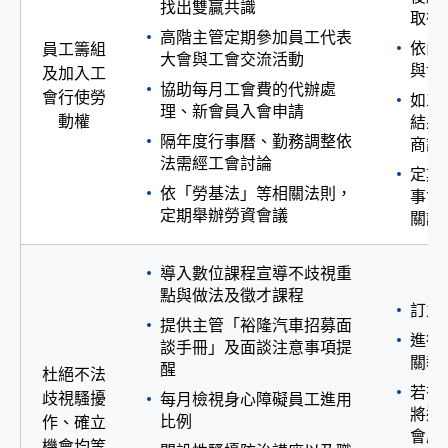
找出雙贏共識
取得
高階主管定期參加員工代表
依內
員工籌組
大會與工會交流活動
與協
及加入工
協助每月工會費的代辦處
會行使勞
如工
理、新會員入會申請
動權
結果
隔年度行事曆、勤務調整依
商談
法需經工會討論
定期
依「勞基法」等相關法則，
事會
定期舉辦勞資會議
關議
導入數位課程宣導不歧視重
點與做法及徵才課程
訂立
提供主管「裕隆汽車招募面
進行
談手冊」及面談注意事項提
關教
醒
杜絕不法
若有
歧視騷擾
每月檢視身心障礙員工進用
將送
比例
作、確立
會處
機會均等