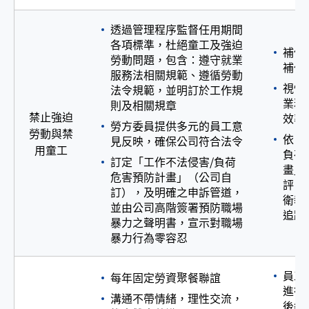
透過管理程序監督任用期間
各項標準，杜絕童工及強迫
補償
勞動問題，包含：遵守就業
補休
服務法相關規範、遵循勞動
視情
法令規範，並明訂於工作規
業務
則及相關規章
禁止強迫
效率
勞方委員提供多元的員工意
勞動與禁
依「
見反映，確保公司符合法令
用童工
負荷
訂定「工作不法侵害/負荷
畫」
危害預防計畫」（公司自
評 
訂），及明確之申訴管道，
衛教
並由公司高階簽署預防職場
追蹤
暴力之聲明書，宣示對職場
暴力行為零容忍
員工
每年固定勞資聚餐聯誼
進行
溝通不帶情緒，理性交流，
後續