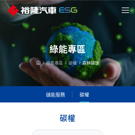
綠能專區
綠能專區
碳權
森林碳匯
儲能服務
碳權
碳
權