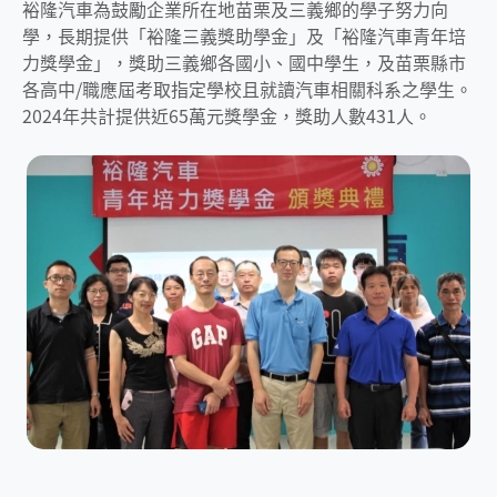
裕隆汽車為鼓勵企業所在地苗栗及三義鄉的學子努力向
學，長期提供「裕隆三義獎助學金」及「裕隆汽車青年培
力獎學金」，獎助三義鄉各國小、國中學生，及苗栗縣市
各高中/職應屆考取指定學校且就讀汽車相關科系之學生。
2024年共計提供近65萬元獎學金，獎助人數431人。