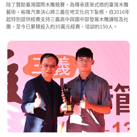
除了贊助臺灣國際木雕競賽，為傳承逐漸式微的臺灣木雕
藝術，裕隆汽車決心將三義在地文化向下紮根，自2016年
起特別提供經費支持三義高中與國中部發展木雕課程及社
團，至今已累積投入約35萬元經費，培訓約150人。