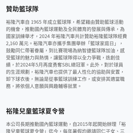
贊助籃球隊
裕隆汽車自 1965 年成立籃球隊，希望藉由贊助籃球活動
的機會，推動國內籃球運動及全民體育的發展與傳承，為
國家訓練舉才，2024 年裕隆汽車共計贊助裕隆籃球隊經費
2,160 萬元。裕隆汽車亦攜手集團舉辦「籃球家庭日」，
鼓勵同仁帶著眷屬，到比賽現場為納智捷籃球隊加油，感
受籃球的魅力與熱情，讓籃球隊得以全力爭戰，迭創佳
績，於2024年5月再度勇奪SBL總冠軍。此外，對於球員
的生涯規劃，裕隆汽車也提供了最人性化的協助與安置，
卸下球衣後，無論是從事籃球訓練工作，或安排其適當職
務，將依個人意願與興趣輔導就業。
裕隆兒童籃球夏令營
本公司長期推動國內籃球運動，自2015年起開始辦理「裕
隆兒童籃球夏令營」迄今，每年暑假均邀請同仁子女、三