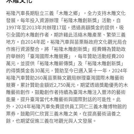
裕隆汽車長期駐立三義「木雕之鄉」，全力支持木雕文化
發展，每年投入資源辦理「裕隆木雕創新獎」活動，自
1997年至2013年共辦理17屆，透過高額獎金的提供，吸
引全國的木雕創作者，期許藉此活絡木雕產業、繁榮三義
地方。自2014年起，裕隆汽車與苗栗縣政府文化觀光局合
作進行資源整合，將「裕隆木雕創新獎」經費轉為贊助政
府舉辦的「臺灣國際木雕競賽」，每年贊助活動經費200
萬元，並提供「裕隆木雕薪傳獎」及「裕隆木雕創新獎」
的得獎獎金各30萬元，贊助至今已邁入第十一年，2024年
裕隆汽車贊助260萬苗栗縣文觀局辦理臺灣國際木雕藝術
競賽，累計贊助金額近2,750萬元，期望透過獎勵優秀的木
雕藝術創作，鼓勵創作者持續為臺灣木雕注入豐沛的藝術
能量，提升臺灣當代木雕藝術與國際對話的可能性。此
外，2024年裕隆汽車免費提供員工同仁三義木雕博物館的
票券，鼓勵同仁欣賞三義木雕之美，在提高藝術涵養之
餘，也期望促進三義在地觀光與人文發展。