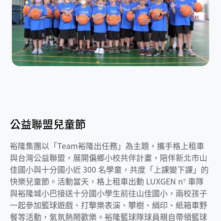
公益聯盟兒童節
裕隆集團以「Team裕隆出任務」為主題，攜手格上租車
與台灣公益聯盟，展開偏鄉小校共伴計畫，陪伴新北市山
佳國小與十分國小近 300 名學童，共度「上課變下課」的
快樂兒童節。活動當天，格上租車出動 LUXGEN n⁷ 車隊
與裕隆城小巴接送十分國小學生前往山佳國小，兩校孩子
一起參加籃球遊戲、打擊樂表演、攀樹、絹印、紙箱車野
餐等活動，氣氛熱鬧歡樂。裕隆籃球隊球員親自帶領籃球