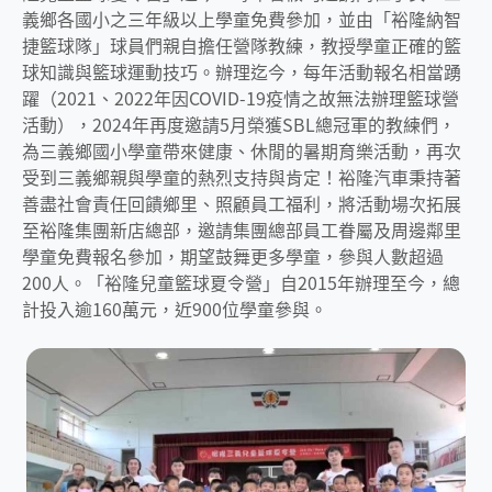
義鄉各國小之三年級以上學童免費參加，並由「裕隆納智
捷籃球隊」球員們親自擔任營隊教練，教授學童正確的籃
球知識與籃球運動技巧。辦理迄今，每年活動報名相當踴
躍（2021、2022年因COVID-19疫情之故無法辦理籃球營
活動），2024年再度邀請5月榮獲SBL總冠軍的教練們，
為三義鄉國小學童帶來健康、休閒的暑期育樂活動，再次
受到三義鄉親與學童的熱烈支持與肯定！裕隆汽車秉持著
善盡社會責任回饋鄉里、照顧員工福利，將活動場次拓展
至裕隆集團新店總部，邀請集團總部員工眷屬及周邊鄰里
學童免費報名參加，期望鼓舞更多學童，參與人數超過
200人。「裕隆兒童籃球夏令營」自2015年辦理至今，總
計投入逾160萬元，近900位學童參與。