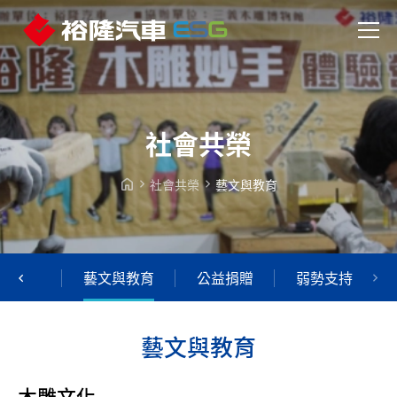
社會共榮
社會共榮
藝文與教育
善環境
藝文與教育
公益捐贈
弱勢支持
藝
文
與
教
育
木雕文化