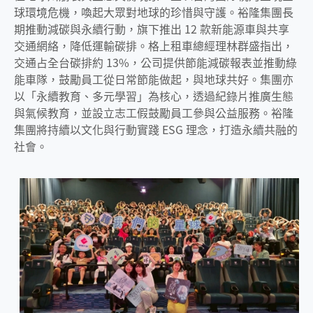
球環境危機，喚起大眾對地球的珍惜與守護。裕隆集團長
期推動減碳與永續行動，旗下推出 12 款新能源車與共享
交通網絡，降低運輸碳排。格上租車總經理林群盛指出，
交通占全台碳排約 13%，公司提供節能減碳報表並推動綠
能車隊，鼓勵員工從日常節能做起，與地球共好。集團亦
以「永續教育、多元學習」為核心，透過紀錄片推廣生態
與氣候教育，並設立志工假鼓勵員工參與公益服務。裕隆
集團將持續以文化與行動實踐 ESG 理念，打造永續共融的
社會。