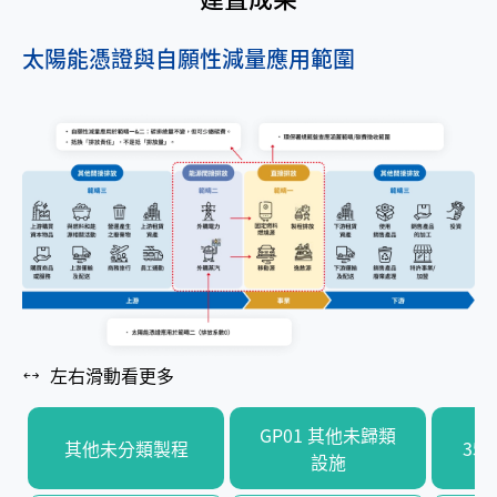
太陽能憑證與自願性減量應用範圍
左右滑動看更多
GP01 其他未歸類
其他未分類製程
35
設施