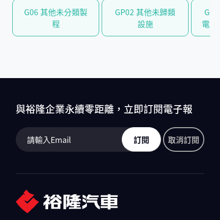
G06 其他未分類製
GP02 其他未歸類
GG3
程
設施
電力
與裕隆企業永續零距離，立即訂閱電子報
訂閱
取消訂閱